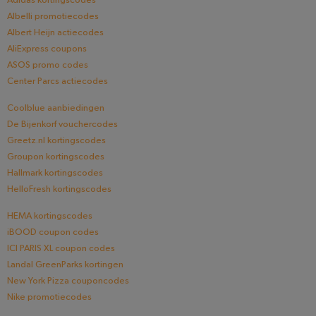
Adidas kortingscodes
Albelli promotiecodes
Albert Heijn actiecodes
AliExpress coupons
ASOS promo codes
Center Parcs actiecodes
Coolblue aanbiedingen
De Bijenkorf vouchercodes
Greetz.nl kortingscodes
Groupon kortingscodes
Hallmark kortingscodes
HelloFresh kortingscodes
HEMA kortingscodes
iBOOD coupon codes
ICI PARIS XL coupon codes
Landal GreenParks kortingen
New York Pizza couponcodes
Nike promotiecodes