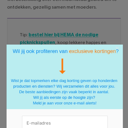
ontdekken, gezellig samen met moeders.
Tip:
bestel hier bij HEMA de nodige
picknickspullen
, koop lekkere hapjes en
×
drankjes, en maak er een compleet dagje
uit van!
5. Bieden op een uitje
Wil je iets bijzonders doen met Moederdag, zoals
samen een kook- of knutselworkshop volgen of een
musical of concert bijwonen? Houd dan eens
veilingsites zoals
VakantieVeilingen
of