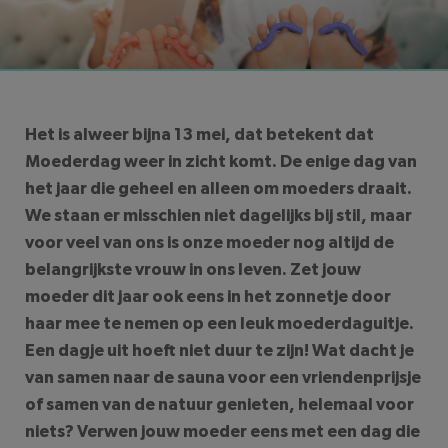
We raden je aan
ActievandeDag
,
Thermae 2000
en
LEESTIJD: 4
MINUTEN
VakantieVeilingen.nl
te bekijken
Het is alweer bijna 13 mei, dat betekent dat
Moederdag weer in zicht komt. De enige dag van
het jaar die geheel en alleen om moeders draait.
We staan er misschien niet dagelijks bij stil, maar
voor veel van ons is onze moeder nog altijd de
belangrijkste vrouw in ons leven. Zet jouw
moeder dit jaar ook eens in het zonnetje door
haar mee te nemen op een leuk moederdaguitje.
Een dagje uit hoeft niet duur te zijn! Wat dacht je
van samen naar de sauna voor een vriendenprijsje
of samen van de natuur genieten, helemaal voor
niets? Verwen jouw moeder eens met een dag die