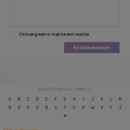
Ontvang een e-mail na een reactie
Reactie plaatsen
BLADER DOOR ALLE WINKELS
A
B
C
D
E
F
G
H
I
J
K
L
M
N
O
P
Q
R
S
T
U
V
W
X
Y
Z
#