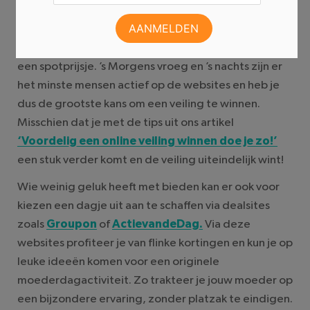
Uitjesveiling.nl in de gaten. Hier worden regelmatig
originele dagjes uit geveild. Met een beetje geluk
kun je hier een dagje plezier op de kop slaan voor
een spotprijsje. ’s Morgens vroeg en ’s nachts zijn er
het minste mensen actief op de websites en heb je
dus de grootste kans om een veiling te winnen.
Misschien dat je met de tips uit ons artikel
‘Voordelig een online veiling winnen doe je zo!’
een stuk verder komt en de veiling uiteindelijk wint!
Wie weinig geluk heeft met bieden kan er ook voor
kiezen een dagje uit aan te schaffen via dealsites
zoals
Groupon
of
ActievandeDag.
Via deze
websites profiteer je van flinke kortingen en kun je op
leuke ideeën komen voor een originele
moederdagactiviteit. Zo trakteer je jouw moeder op
een bijzondere ervaring, zonder platzak te eindigen.