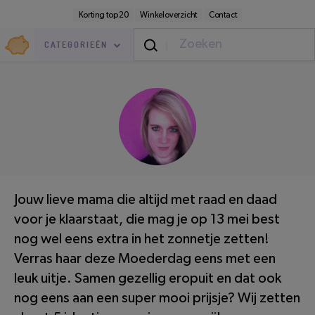
Direct
Secundaire
Korting top 20
Winkeloverzicht
Contact
naar
navigatie
pagina-
Goedkoop.nl
inhoud
CATEGORIEËN
Vrije Tijd
/
Cadeaus
LEESTIJD: 4 MINUTEN
Jouw lieve mama die altijd met raad en daad
voor je klaarstaat, die mag je op 13 mei best
nog wel eens extra in het zonnetje zetten!
Verras haar deze Moederdag eens met een
leuk uitje. Samen gezellig eropuit en dat ook
nog eens aan een super mooi prijsje? Wij zetten