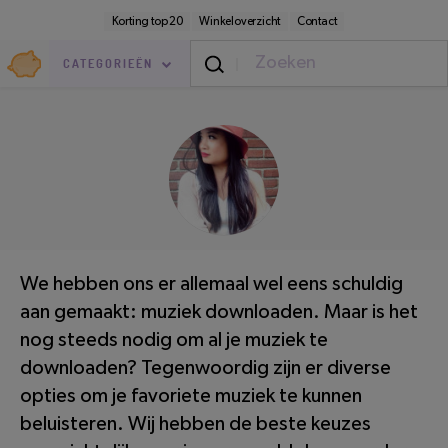
Direct
Secundaire
Korting top 20
Winkeloverzicht
Contact
naar
navigatie
pagina-
Goedkoop.nl
inhoud
CATEGORIEËN
Elektronica
/
Trends
LEESTIJD: 4 MINUTEN
We hebben ons er allemaal wel eens schuldig
aan gemaakt: muziek downloaden. Maar is het
nog steeds nodig om al je muziek te
downloaden? Tegenwoordig zijn er diverse
opties om je favoriete muziek te kunnen
beluisteren. Wij hebben de beste keuzes