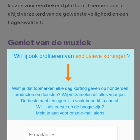
kiezen voor een bekend platform. Hiermee ben je
altijd verzekerd van de gewenste veiligheid en een
hoge kwaliteit.
Geniet van de muziek
×
Ben je dus op zoek naar gratis muziek; probeer dan
verschillende platforms uit en kijk wat het beste bij
jou past. De één kiest voor gemak en de anders weer
voor kwaliteit of prijs. Veel aanbieders geven ook de
mogelijkheid om hun aanbod voor een bepaalde
periode uit te proberen. Dit is de ideale manier om te
achterhalen wat het beste aansluit op jouw wensen
en behoeften. Eén ding blijft natuurlijk het
belangrijkste... en dat is om niet te vergeten te
genieten van de muziek!