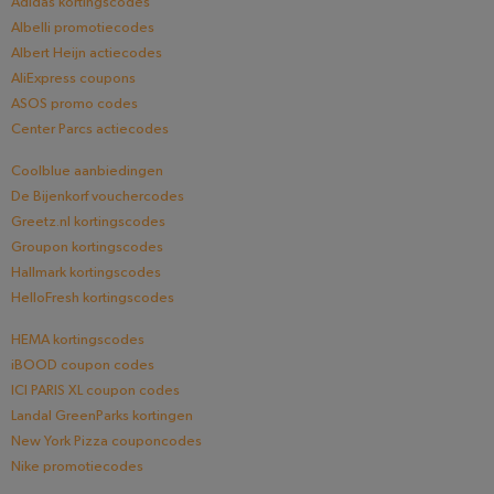
Adidas kortingscodes
Albelli promotiecodes
Albert Heijn actiecodes
AliExpress coupons
ASOS promo codes
Center Parcs actiecodes
Coolblue aanbiedingen
De Bijenkorf vouchercodes
Greetz.nl kortingscodes
Groupon kortingscodes
Hallmark kortingscodes
HelloFresh kortingscodes
HEMA kortingscodes
iBOOD coupon codes
ICI PARIS XL coupon codes
Landal GreenParks kortingen
New York Pizza couponcodes
Nike promotiecodes