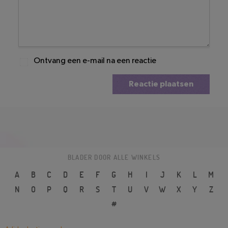
Ontvang een e-mail na een reactie
Reactie plaatsen
BLADER DOOR ALLE WINKELS
A
B
C
D
E
F
G
H
I
J
K
L
M
N
O
P
Q
R
S
T
U
V
W
X
Y
Z
#