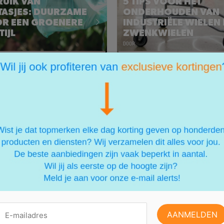
UIK VAN
5 TIPS VOOR HET
 TASJES: DUURZAME
ONDERHOUDEN VAN
OR EEN GROENERE
INDUSTRIËLE WIELEN
IJL
ZWENKWIELEN
DOOR
UIK VAN
5 TIPS VOOR HET
Alléén exclusieve acties
 TASJES: DUURZAME
ONDERHOUDEN VAN
OR EEN GROENERE
INDUSTRIËLE WIELEN
IJL
ZWENKWIELEN
Lees het artikel
Lees het artike