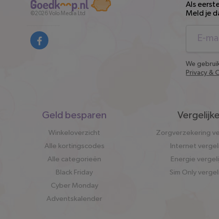
Als eerst
Meld je d
©2026
Volo Media Ltd
rden
We gebruik
Privacy & 
Snel
Geld besparen
Vergelijk
naar
Winkeloverzicht
Zorgverzekering ve
Alle kortingscodes
Internet vergel
Alle categorieën
Energie vergel
Black Friday
Sim Only vergel
Cyber Monday
Adventskalender