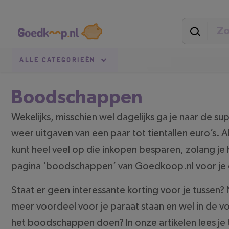
Direct
Secundaire
naar
navigatie
pagina-
inhoud
Goedkoop.nl
Uitgelicht
ALLE
CATEGORIEËN
Boodschappen
Wekelijks, misschien wel dagelijks ga je naar de 
weer uitgaven van een paar tot tientallen euro’s. Al
kunt heel veel op die inkopen besparen, zolang je 
pagina ‘boodschappen’ van Goedkoop.nl voor je o
Staat er geen interessante korting voor je tusse
meer voordeel voor je paraat staan en wel in de vo
het boodschappen doen? In onze artikelen lees je 