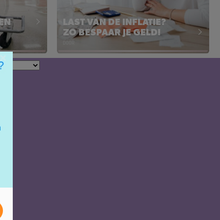
 EN
LAST VAN DE INFLATIE?
ZO BESPAAR JE GELD!
DOOR
×
LAST VAN DE INFLATIE?
ZO BESPAAR JE GELD!
 EN
Lees het artikel
l