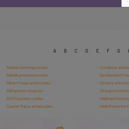
A
B
C
D
E
F
G
Adidas kortingscodes
Coolblue aanb
Albelli promotiecodes
De Bijenkorf v
Albert Heijn actiecodes
Greetz.nl kort
AliExpress coupons
Groupon korti
ASOS promo codes
Hallmark korti
Center Parcs actiecodes
HelloFresh kor