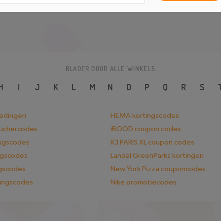
BLADER DOOR ALLE WINKELS
H
I
J
K
L
M
N
O
P
Q
R
S
iedingen
HEMA kortingscodes
ouchercodes
iBOOD coupon codes
ingscodes
ICI PARIS XL coupon codes
ngscodes
Landal GreenParks kortingen
ngscodes
New York Pizza couponcodes
tingscodes
Nike promotiecodes