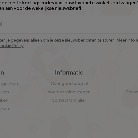
e de beste kortingscodes van jouw favoriete winkels ontvangen
an aan voor de wekelijkse nieuwsbrief!
en je gegevens alleen om je onze nieuwsberichten te sturen. Meer info le
Cookie Policy
.
en
Informatie
rgelijken
Over goedkoop.nl
ijken
Veelgestelde vragen
Priva
ijken
Contactformulier
ijken