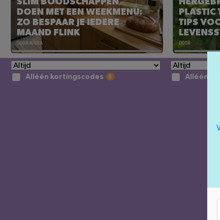
SLIM BOODSCHAPPEN
HERGEBR
DOEN MET EEN WEEKMENU:
PLASTIC
ZO BESPAAR JE IEDERE
TIPS VO
MAAND FLINK
LEVENSST
DOOR NADIA
DOOR
SLIM BOODSCHAPPEN
HERGEBR
Alléén kortingscodes
DOEN MET EEN WEEKMENU:
PLASTIC
ZO BESPAAR JE IEDERE
TIPS VO
MAAND FLINK
LEVENSST
Lees het artikel