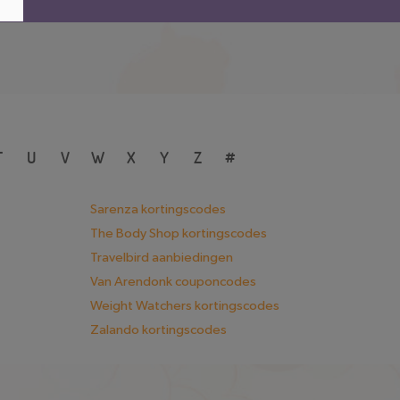
T
U
V
W
X
Y
Z
#
Sarenza kortingscodes
The Body Shop kortingscodes
Travelbird aanbiedingen
Van Arendonk couponcodes
Weight Watchers kortingscodes
Zalando kortingscodes