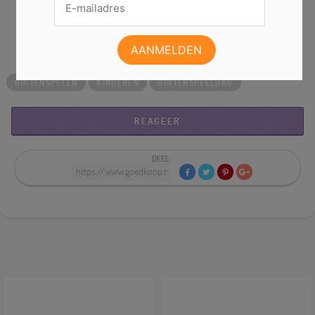
zijn; waterballonnen will do the trick! En waar zijn die
skeelers eigenlijk gebleven?
BUITENSPELEN
KINDEREN
BUITENSPEELDAG
REAGEER
DEEL: