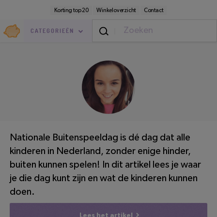
Direct
Secundaire
Korting top 20
Winkeloverzicht
Contact
naar
navigatie
pagina-
Goedkoop.nl
inhoud
CATEGORIEËN
Vrije Tijd
/
Ontspanning
LEESTIJD: 4 MINUTEN
Nationale Buitenspeeldag is dé dag dat alle
kinderen in Nederland, zonder enige hinder,
buiten kunnen spelen! In dit artikel lees je waar
je die dag kunt zijn en wat de kinderen kunnen
doen.
Lees het artikel