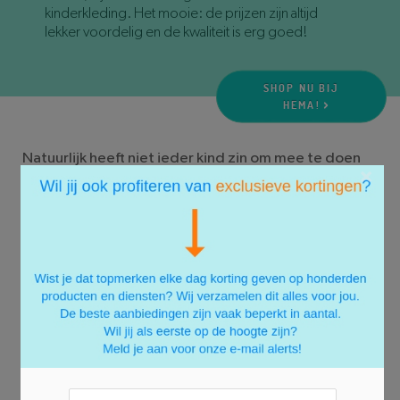
kinderkleding. Het mooie: de prijzen zijn altijd
lekker voordelig en de kwaliteit is erg goed!
SHOP NU BIJ
HEMA!
Natuurlijk heeft niet ieder kind zin om mee te doen
×
aan de activiteiten die georganiseerd worden met
de Nationale Buitenspeeldag; niet ieder kind is
gemaakt voor de drukte met andere (onbekende)
kinderen. Toch is buiten spelen erg belangrijk voor de
gezondheid en sociale interactie met andere
kinderen. Zorg er dus voor dat je kind lekker buiten
gaat spelen met vriendjes en vriendinnetjes. Ook zij
kunnen gewoon lekker een eigen plan trekken door
simpel potje verstoppertje te spelen of lekker hutten
te gaan bouwen in het bos. Mocht het lekker weer