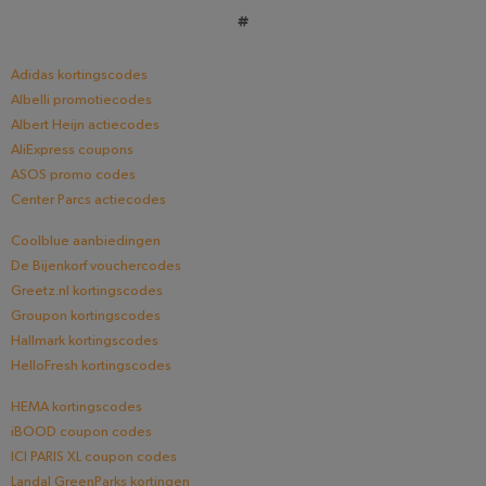
#
Adidas kortingscodes
Albelli promotiecodes
Albert Heijn actiecodes
AliExpress coupons
ASOS promo codes
Center Parcs actiecodes
Coolblue aanbiedingen
De Bijenkorf vouchercodes
Greetz.nl kortingscodes
Groupon kortingscodes
Hallmark kortingscodes
HelloFresh kortingscodes
HEMA kortingscodes
iBOOD coupon codes
ICI PARIS XL coupon codes
Landal GreenParks kortingen