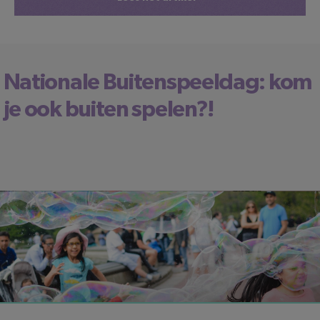
Nationale Buitenspeeldag: kom
je ook buiten spelen?!
We raden je aan
Intertoys
en
SinQel
te bekijken
LEESTIJD: 4
MINUTEN