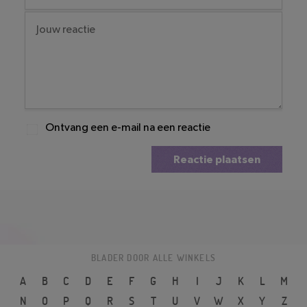
Ontvang een e-mail na een reactie
Reactie plaatsen
BLADER DOOR ALLE WINKELS
A
B
C
D
E
F
G
H
I
J
K
L
M
N
O
P
Q
R
S
T
U
V
W
X
Y
Z