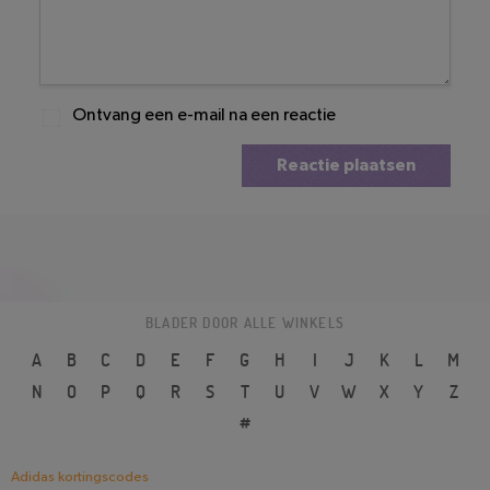
Ontvang een e-mail na een reactie
Reactie plaatsen
BLADER DOOR ALLE WINKELS
A
B
C
D
E
F
G
H
I
J
K
L
M
N
O
P
Q
R
S
T
U
V
W
X
Y
Z
#
Adidas kortingscodes