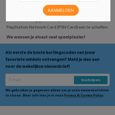
gemakkelijkst aan? Dit doe je met je PlayStation
Portemonnee. Deze kun je opwaarderen met je
creditcard. Nóg gemakkelijker is het om een
PlayStation Network Card (PSN Card) aan te schaffen.
We wensen je alvast veel speelplezier!
Als eerste de beste kortingscodes van jouw
favoriete winkels ontvangen? Meld je dan aan
voor de wekelijkse nieuwsbrief!
Inschrijven
We gebruiken je gegevens alleen om je onze nieuwsberichten
te sturen. Meer info lees je in onze
Privacy & Cookie Policy
.