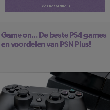
Lees het artikel
Game on... De beste PS4 games
en voordelen van PSN Plus!
LEESTIJD: 4 MINUTEN