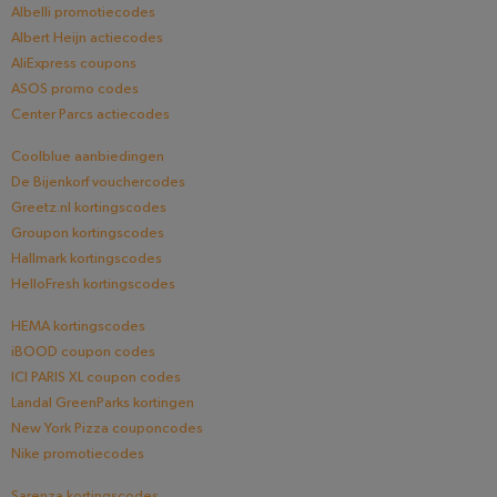
Albelli promotiecodes
Albert Heijn actiecodes
AliExpress coupons
ASOS promo codes
Center Parcs actiecodes
Coolblue aanbiedingen
De Bijenkorf vouchercodes
Greetz.nl kortingscodes
Groupon kortingscodes
Hallmark kortingscodes
HelloFresh kortingscodes
HEMA kortingscodes
iBOOD coupon codes
ICI PARIS XL coupon codes
Landal GreenParks kortingen
New York Pizza couponcodes
Nike promotiecodes
Sarenza kortingscodes