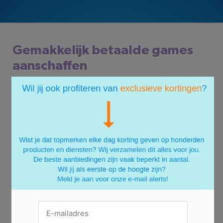
Gemakkelijk betaalde games
aanschaffen
×
Een PSN Card is een tegoed voor de PlayStation
Store. Koop online een kaart, bijvoorbeeld via
StartSelect, want hier kan het gewoon met iDeal. Je
kiest zelf de hoogte van je tegoed en krijgt na
betaling direct een code per e-mail bezorgd. Deze
voer je in de PlayStation Store in… Nu shop je naar
hartenlust al je favoriete games.Heb je een betaalde
game op het oog? Begrijpelijk, want aan de toppers
onder de PS4 games hangt toch vaak een
prijskaartje. Hoe schaf je die nieuwste game nu het