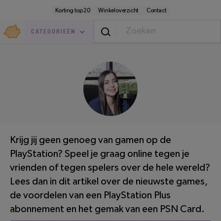
Direct
Secundaire
Korting top 20
Winkeloverzicht
Contact
naar
navigatie
pagina-
Goedkoop.nl
inhoud
CATEGORIEËN
Elektronica
/
Multimedia
LEESTIJD: 4 MINUTEN
Krijg jij geen genoeg van gamen op de
PlayStation? Speel je graag online tegen je
vrienden of tegen spelers over de hele wereld?
Lees dan in dit artikel over de nieuwste games,
de voordelen van een PlayStation Plus
abonnement en het gemak van een PSN Card.