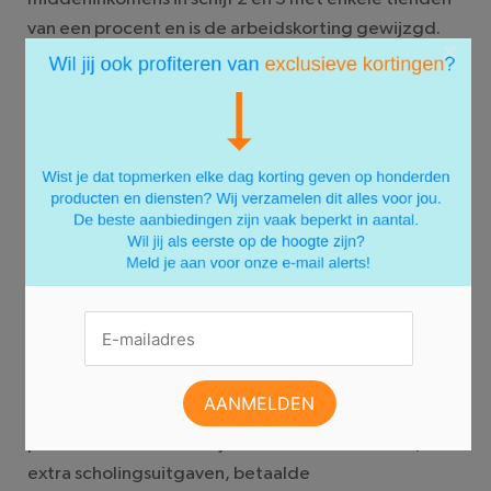
van een procent en is de arbeidskorting gewijzgd.
×
Afhankelijk van je situtatie kan het zijn dat je
daardoor net iets meer of minder belasting moet
betalen. De vermogensbelasting van 1,2% is
afgeschaft en vervangen door een systeem met
schijven dat er in veel gevallen voor zorgt dat je
meer belasting moet betalen.
Belastingvoordeel
Er zijn in 2017 niet direct wijzigingen die extra
aftrekposten opleveren. De meeste aftrekposten zie
je niet vanzelf in de vooraf ingevulde aangifte. Check
dus zelf van welke extra aftrekposten jij kunt
profiteren. Denk daarbij aan extra ziektekosten,
extra scholingsuitgaven, betaalde