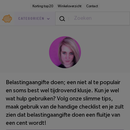
Direct
Secundaire
Korting top 20
Winkeloverzicht
Contact
naar
navigatie
pagina-
Goedkoop.nl
inhoud
CATEGORIEËN
Geldzaken
/
Betalen
LEESTIJD: 4 MINUTEN
Belastingaangifte doen; een niet al te populair
en soms best wel tijdrovend klusje. Kun je wel
wat hulp gebruiken? Volg onze slimme tips,
maak gebruik van de handige checklist en je zult
zien dat belastingaangifte doen een fluitje van
een cent wordt!