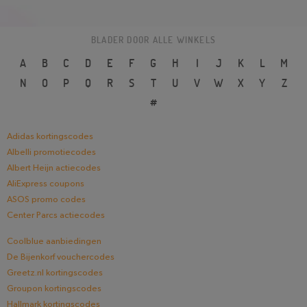
BLADER DOOR ALLE WINKELS
A
B
C
D
E
F
G
H
I
J
K
L
M
N
O
P
Q
R
S
T
U
V
W
X
Y
Z
#
Adidas kortingscodes
Albelli promotiecodes
Albert Heijn actiecodes
AliExpress coupons
ASOS promo codes
Center Parcs actiecodes
Coolblue aanbiedingen
De Bijenkorf vouchercodes
Greetz.nl kortingscodes
Groupon kortingscodes
Hallmark kortingscodes